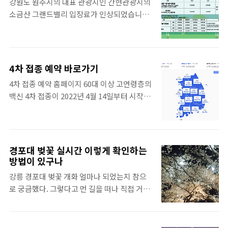
강원도 원주시의 대표 관광지인 간현관광지의
늦었다고 안 갈 이유는 없지요. 예약은 아래 사
소금산 그랜드밸리 입장료가 인상되었습니다.
이트에서 하시면 됩니다. 당일 예약도 가능합
얼마인지 정리를 해 보겠습니다. 소금산 그랜
니다. 부산 송도 해상케이블카 예약 날씨 및 현
드밸리 입장료 소금산 그랜드밸리의 요금은
장 상황에 따라 예고 없이 예약마감 될 수 있다
2022년 5월 2일부터 아래 요금으로 인상됩니
고 하지만, 태풍이 오거나 태풍급 바람이 부는
다. 기존 요금은 3천원이었지만, 대폭 인상되
것이 아니면 대체적으로는 운영을 합니다. 시
4차 접종 예약 바로가기
었습니다. 대인 - 9천원, 소인 5천원 원주시민 -
간 예약으로 타예매를 합니다. 케이블카 탑승
4차 접종 예약 홈페이지 60대 이상 고연령층의
대인 5천원, 소인 3천원 통합권으로 이용할 수
시간 기준이고 탑승 후 관광시간은 자유롭게
백신 4차 접종이 2022년 4월 14일부터 시작되
있는 시설은 출렁다리, 데크 산책로, 소금 잔
이용하면 됩니다. 예매를 해 놓고 부분 취소
었습니다. 이번 4차 접종은 고연령층의 확진율
도, 스카이타워, 울렁다리, 전망대 등을 이용할
(인원이 변동되어서 일부 인원에 대해서..
감소와 중증으로 가는 것을 막기 위한 것이기
수 있습니다. 통합권을 소지하고 있으면 밤에
때문에 대상이신 분들은 꼭 맞으셔야겠습니
진행되는 나오라쇼(Night of Light Show)
다. 이미 4차까지 맞으신 분들은 면역력저하,
광장 인근의 네트 어드벤쳐를 이용할 수 있습
경포대 벚꽃 실시간 이렇게 확인하는
요양병원 시설과 정신건강증진 시설의 입원,
방법이 있구나
니다. 나오라쇼는 5월 13일부터 운영이 재개됩
입소자나 종사자를 대상으로 하고 있었는데,
니다. 나오라쇼만 관람하는 경우에는 대인 5천
강릉 경포대 벚꽃 개화 얼마나 되었는지 참으
이번에 만 60세 이상 연령이신 분들로 대상을
원, 소인 3천원으로 ..
로 궁금했다. 그렇다고 먼 길을 떠나 직접 거기
확대했습니다. 백신 접종 예약을 위해서는 아
까지 가 볼수는 없는 것 아닌가. 강릉에 지인이
래 사이트로 가시면 바로 가능합니다. 사전예
있으면 전화를 걸어 얼마나 폈냐고 물어볼 수
약 신청은 4월 18일(월)부터 시작되고, 접종 시
도 있지만, 시대가 많이 바뀌어서 지금은 그 방