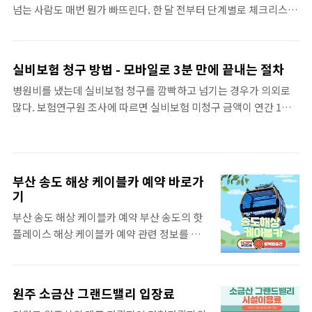
넘는 사람도 매번 뭔가 빠뜨린다. 한 달 전부터 단계별로 체크리스트
상호작용을 요구하며 몰입을 유도한다. 이처럼 24시간 연결된 디지
를 관리하면 이사 스트레스를 절반으로 줄일 수 있다.한 달 전 - 이사
털 환경은 우리의 인지 부하를 가중시키고 정신적 피로도를 높이는
업체 선정과 견적이사 업체는 최소 3곳 이상 견적을 받아 비교하는
주범이다. 업무와 개인 생활의 경계가 모호해지면서 우리..
게 기본이다. 한국소비자원에 따르면 같은 조건에서도 업체별 가격
실비보험 청구 방법 - 모바일로 3분 만에 끝내는 절차
차이가 최대 50%까지 벌어진다. 짐양에 따라 1톤(원룸), 2.5톤(투
병원비를 냈는데 실비보험 청구를 깜빡하고 넘기는 경우가 의외로
룸), 5톤(아파트) 차량이 필요하다.포장이사와 반포장이사의 가격
많다. 보험연구원 조사에 따르면 실비보험 미청구 금액이 연간 1조
차이는 보통 30~50만 원이다. 짐이 적은 원룸은 반포장이사, 가족 단
원을 넘는다. 청구 절차가 복잡할 것 같아 포기하는 사람이 대부분인
위 이사는 포장이사가 적합하다. 주말·월말보다 평일·월초가
데, 최근에는 모바일로 3분이면 끝난다.실비보험 청구 가능한 항목
20~30% 저렴한 편이다. 주의할 점 이사 업체 계약 시 반드시 서면
실비보험은 실제 지출한 의료비를 보장하는 보험이다. 감기로 동네
계약서를 작성해야 한다. 구두 약..
병원에 간 진료비부터, 대학병원 정밀검사 비용, 약국 처방약값까지
부산 송도 해상 케이블카 예약 바로가
폭넓게 청구할 수 있다.▲ 통원 진료비(본인부담금) ▲ 입원비 ▲ 처
기
방 약제비 ▲ MRI·CT 등 검사비 ▲ 도수치료·물리치료비. 다만 비
부산 송도 해상 케이블카 예약 부산 송도의 핫
급여 항목은 가입 시기와 약관에 따라 보장 범위가 달라진다. 실비보
플레이스 해상 케이블카 예약 관련 정보를 요
험 세대별 보장 차이 1세대 (2009년 이전) 비급여 100% 보장, 본인
약해 드립니다. 미리 예약하고 가야 이용하기
부담금 없음 ..
편리하거든요. 운영시간은 오전 9시부터 저녁
8시 또는 저녁 9시까지 운영합니다. 밤에 보는
원주 소금산 그랜드밸리 입장료
경치도 나름 운치가 있기 때문에 시간이 조금