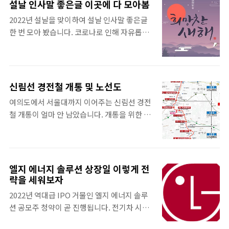
작은 4월 25일(월)부터 시작됩니다. 이렇게 미
설날 인사말 좋은글 이곳에 다 모아봄
법 말고도 알아낼 방법이 많이 있다. 🌸 경포대
리 예약하지 않고도 당일예약이라고 카카오나
2022년 설날을 맞이하여 설날 인사말 좋은글
벚꽃 실시간 확인 이번 글의 주제는 강릉 경포
네이버를 통해서 주변에 있는 병원의 잔여백신
한 번 모아 봤습니다. 코로나로 인해 자유롭게
대 벚꽃 실시간 확인을 어떻게 하느냐이다. 앞
을 신청해서 접종할 수도 있습니다...
고향을 다녀오지 못한지 오래 되었지만, 전화
에서 21세기에는 많이 바뀌었다고 했다. 정말
로라도 좋은 인사를 드리는 것은 필요하겠죠.
그렇다. 경포대 벚꽃 실시간으로 확인하는 방
아니면 ZOOM과 같이 화상으로 모일 때라도
법은 생각보다 아주 가까운 곳에 있었다. 우리
좋은 인사말, 덕담 하는 것이 좋을 것입니다. 설
가 날씨를 확인하려면 어디를 가서 보는가? 날
신림선 경전철 개통 및 노선도
날 인사말 좋은글 새해 福 많이 받으세요. 가
씨를 알려주는 서비스가 기본인 바로 그곳. 그
여의도에서 서울대까지 이어주는 신림선 경전
족, 친지들과 함께 웃음꽃 활짝 피는 설 연휴 보
렇다 기상청이다. 기상청은 날씨만 알려주는
철 개통이 얼마 안 남았습니다. 개통을 위한 막
내세요. 다가오는 새해에도 더욱 건강하시고
가? 그렇지 않다. 태풍 소식도 알려주고, 계절
바지 점검을 위한 시운전을 하고 있는 중인데,
댁내 평안하시길 기원합니다. 귀성길 운전 조
의 변화도 알려준다. 계절의 변화를 ..
언제 개통하는지, 그리고 어디를 지나는지 정
심하시고 따뜻하고 화목한 설 명절 보내세요.
리를 해 보도록 하겠습니다. 신림선 경전철 노
운수대통 기운 가득♡복된 한 해 보내소서♡
선도 신림선은 관악구 서울대를 출발하여 신림
진정한 한 해의 시작, 설을 앞두고 있습니다. 풍
엘지 에너지 솔루션 상장일 이렇게 전
역 (2호선 환승), 보라매역 (7호선 환승), 대방
략을 세워보자
요로운 명절 보내시고 새해 복 많이 받으세요.
역 (1호선 환승), 샛강역 (9호선 환승)을 거쳐
민족 최대 명절인 '설'입니다. 가족과 함께하는
2022년 역대급 IPO 거물인 엘지 에너지 솔루
가는 노선입니다. 총 11개의 정거장이 있고 길
즐거운 설날 보내세요. '謹賀..
션 공모주 청약이 곧 진행됩니다. 전기차 시대
이는 7.8km 정도로 매우 짧습니다. 출발역에
로 가는 길목인 바로 이 시점, 핵심 중 가장 핵
서부터 종점까지 16분이 소요되는데, 이 구간