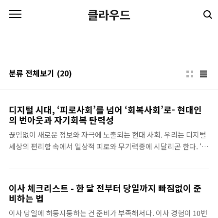
본문 바로가기
클라우드
분류 전체보기
(20)
디지털 시대, ‘피로사회’를 넘어 ‘회복사회’로- 현대인
의 번아웃과 자기회복 탄력성
끊임없이 새로운 정보와 자극에 노출되는 현대 사회. 우리는 디지털
세상의 편리함 속에서 일상적 피로와 무기력증에 시달리곤 한다. ‘번
아웃’이라는 용어가 낯설지 않은 오늘날, 개인의 회복 탄력성을 높이
고 건강한 삶을 영위하는 방법에 대한 고찰이 절실하다. 이 글은 피로
사회 속에서 자신을 지키고 회복하는 지혜를 모색한다.끊임없이 활
이사 체크리스트 - 한 달 전부터 당일까지 빠짐없이 준
성화되는 '디지털 피로'의 늪우리의 뇌는 잠시도 쉬지 못한다. 스마
비하는 법
트폰 알림은 시도 때도 없이 울리고, SNS 피드는 끊임없이 새로운
이사 당일에 허둥지둥하는 건 준비가 부족해서다. 이사 경험이 10번
정보를 쏟아낸다. ‘트위치’ 같은 라이브 스트리밍 플랫폼은 실시간